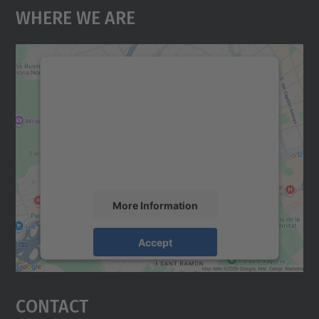
Where We Are
We need your consent to load the
Google Maps service!
We use a third party service to embed map
content that may collect data about your
activity. Please review the details and
accept the service to see this map.
More Information
Accept
powered by
Usercentrics Consent
Management Platform
Contact