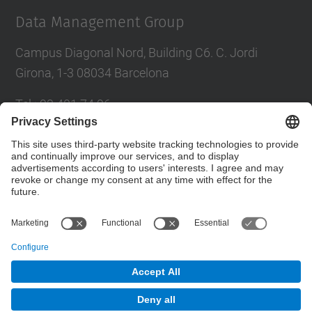
Data Management Group
Campus Diagonal Nord, Building C6. C. Jordi
Girona, 1-3 08034 Barcelona
Tel.
:
93 401 74 96
Fax
:
93 401 70 55
E-mail
:
larri@(ac.upc.edu)
Contact form
© UPC
Data Management Group. DAMA-UPC.